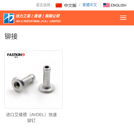
语言选择：
/
繁體中文
∷
Toggl
navig
铆接
进口艾维德（AVDEL）快速
铆钉